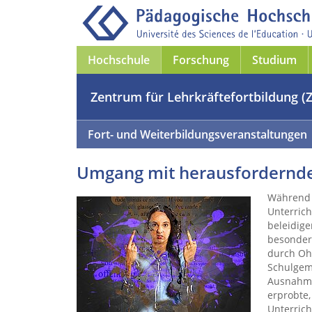
Hochschule
Forschung
Studium
Zentrum für Lehrkräftefortbildung (
Fort- und Weiterbildungsveranstaltungen
Umgang mit herausfordernde
Während 
Unterrich
beleidige
besonder
durch Oh
Schulgem
Ausnahme
erprobte,
Unterrich