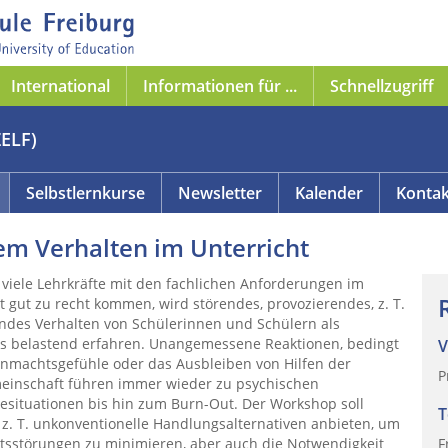
International
Informationen für ...
Schnellzugriff
ZELF)
Selbstlernkurse
Newsletter
Kalender
Kontak
m Verhalten im Unterricht
viele Lehrkräfte mit den fachlichen Anforderungen im
t gut zu recht kommen, wird störendes, provozierendes, z. T.
ndes Verhalten von Schülerinnen und Schülern als
s belastend erfahren. Unangemessene Reaktionen, bedingt
V
nmachtsgefühle oder das Ausbleiben von Hilfen der
P
einschaft führen immer wieder zu psychischen
situationen bis hin zum Burn-Out. Der Workshop soll
T
 z. T. unkonventionelle Handlungsalternativen anbieten, um
tsstörungen zu minimieren, aber auch die Notwendigkeit
F