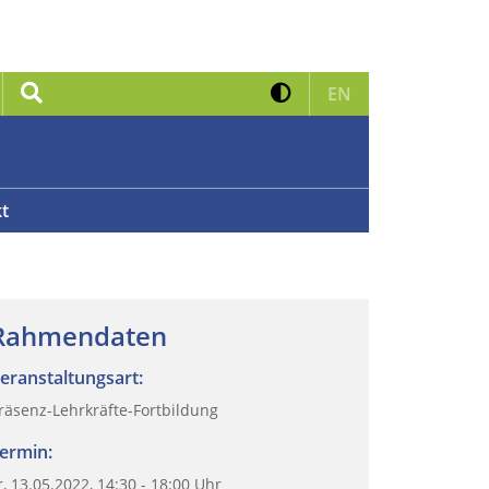
Kontrast erhöhen
Suche
Zur englischen 
EN
t
Rahmendaten
eranstaltungsart:
räsenz-Lehrkräfte-Fortbildung
ermin:
r, 13.05.2022, 14:30 - 18:00 Uhr