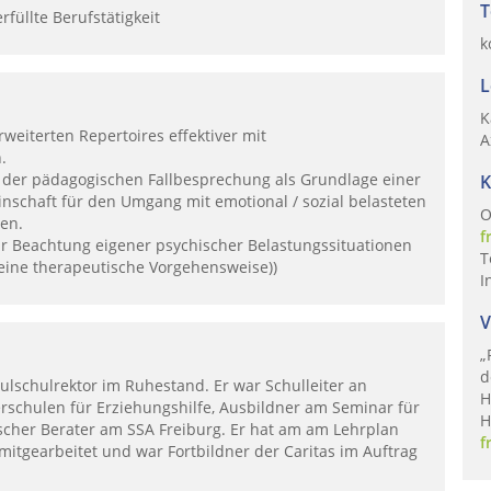
T
füllte Berufstätigkeit
k
L
K
eiterten Repertoires effektiver mit
A
.
der pädagogischen Fallbesprechung als Grundlage einer
K
chaft für den Umgang mit emotional / sozial belasteten
O
en.
f
 Beachtung eigener psychischer Belastungssituationen
T
eine therapeutische Vorgehensweise))
I
V
„
d
ulschulrektor im Ruhestand. Er war Schulleiter an
H
rschulen für Erziehungshilfe, Ausbildner am Seminar für
H
cher Berater am SSA Freiburg. Er hat am am Lehrplan
f
 mitgearbeitet und war Fortbildner der Caritas im Auftrag