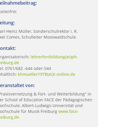
eilnahmebeitrag:
ostenfrei
eitung:
arl-Heinz Müller, Sonderschulrektor i. R.
xel Comes, Schulleiter Mooswaldschule
ontakt:
rganisatorisch
:
lehrerfortbildung(at)ph-
reiburg.de
el: 0761/682 -644 oder-544
nhaltlich
:
khmueller1978(at)t-online.de
eranstaltet von:
Praxisvernetzung & Fort- und Weiterbildung" in
er School of Education FACE der Pädagogischen
ochschule, Albert-Ludwigs-Universität und
ochschule für Musik Freiburg
www.face-
reiburg.de