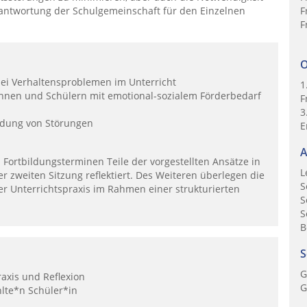
rantwortung der Schulgemeinschaft für den Einzelnen
F
F
O
bei Verhaltensproblemen im Unterricht
1
innen und Schülern mit emotional-sozialem Förderbedarf
F
3
idung von Störungen
E
A
Fortbildungsterminen Teile der vorgestellten Ansätze in
L
r zweiten Sitzung reflektiert. Des Weiteren überlegen die
S
rer Unterrichtspraxis im Rahmen einer strukturierten
S
S
B
S
G
axis und Reflexion
G
lte*n Schüler*in